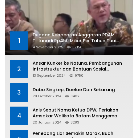
Dugaan Kebocoran Anggaran PDAM
1
Tirtanadi Rp450 Miliar Per Tahun Tuai
Kritikan
4 November 2025
32156
Ansar Kunker ke Natuna, Pembangunan
2
Infrastruktur dan Bantuan Sosial
Direalisasikan Hingga Pulau Tiga
13 September 2024
9750
Dabo Singkep, Doeloe Dan Sekarang
3
28 Oktober 2024
8462
Anis Sebut Nama Ketua DPW, Teriakan
4
Amsakar Walikota Batam Menggema
20 Januari 2024
8283
Penebang Liar Semakin Marak, Buah