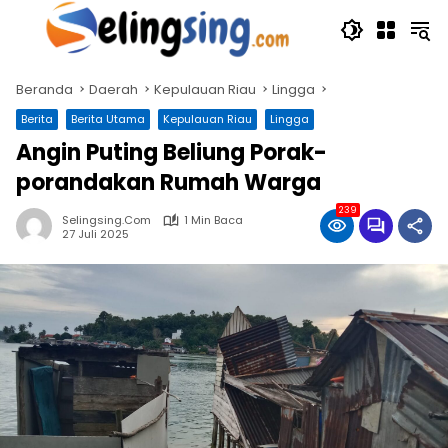
Langsung
ke
konten
Beranda
Daerah
Kepulauan Riau
Lingga
Berita
Berita Utama
Kepulauan Riau
Lingga
Angin Puting Beliung Porak-
porandakan Rumah Warga
239
Selingsing.com
1 Min Baca
27 Juli 2025