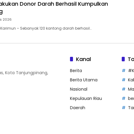
akukan Donor Darah Berhasil Kumpulkan
g
us 2026
 Karimun – Sebanyak 120 kantong darah berhasil…
Kanal
T
Berita
#K
Atas, Kota Tanjungpinang,
Berita Utama
Ka
Nasional
Ma
Kepulauan Riau
be
Daerah
Ta