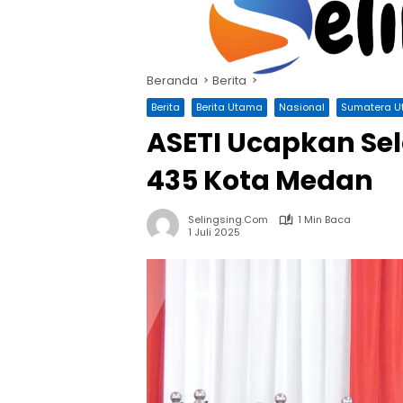
Langsung
ke
konten
Beranda
Berita
Berita
Berita Utama
Nasional
Sumatera U
ASETI Ucapkan Se
435 Kota Medan
Selingsing.com
1 Min Baca
1 Juli 2025