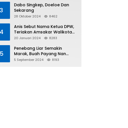
Tiga
Dabo Singkep, Doeloe Dan
3
Sekarang
28 Oktober 2024
8462
Anis Sebut Nama Ketua DPW,
4
Teriakan Amsakar Walikota
Batam Menggema
20 Januari 2024
8283
Penebang Liar Semakin
5
Marak, Buah Payang Nan
Langka Pun Jadi Targetnya
5 September 2024
8193