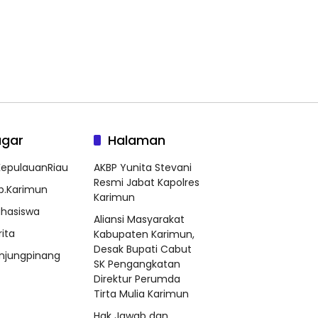
agar
Halaman
epulauanRiau
AKBP Yunita Stevani
Resmi Jabat Kapolres
b.Karimun
Karimun
hasiswa
Aliansi Masyarakat
rita
Kabupaten Karimun,
Desak Bupati Cabut
njungpinang
SK Pengangkatan
Direktur Perumda
Tirta Mulia Karimun
Hak Jawab dan