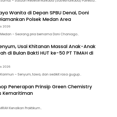
 Sumut – Satuan Reserse Narkoba (Satresnarkoba) Polresta…
aya Wanita di Depan SPBU Denai, Doni
Diamankan Polsek Medan Area
us 2026
, Medan – Seorang pria bernama Doni Chaniago…
enyum, Usai Khitanan Massal Anak-Anak
ah di Bulan Bakti HUT ke-50 PT TIMAH di
us 2026
 Karimun – Senyum, tawa, dan sedikit rasa gugup…
p Penerapan Prinsip Green Chemistry
s Kemaritiman
UMRAH Kenalkan Praktikum…