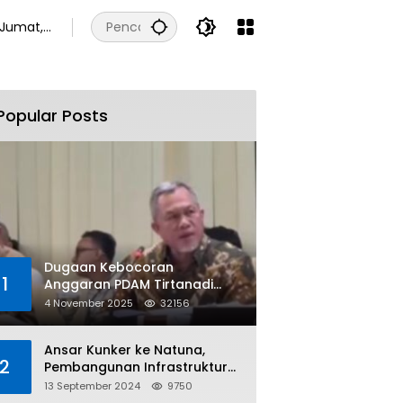
Jumat,
7
Agustus
2026
Popular Posts
Dugaan Kebocoran
1
Anggaran PDAM Tirtanadi
Rp450 Miliar Per Tahun Tuai
4 November 2025
32156
Kritikan
Ansar Kunker ke Natuna,
2
Pembangunan Infrastruktur
dan Bantuan Sosial
13 September 2024
9750
Direalisasikan Hingga Pulau