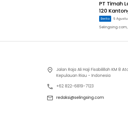
PT Timah L
120 Kanton
Berita
5 Agust
Selingsing.com,
Jalan Raja Ali Haji Fisabilillah KM 8 
Kepulauan Riau - Indonesia
+62 822-6819-7123
redaksi@selingsing.com