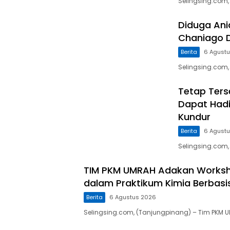
Selingsing.com,
Diduga Ani
Chaniago 
Berita
6 Agust
Selingsing.com
Tetap Ters
Dapat Hadi
Kundur
Berita
6 Agust
Selingsing.com,
TIM PKM UMRAH Adakan Worksho
dalam Praktikum Kimia Berbasi
Berita
6 Agustus 2026
Selingsing.com, (Tanjungpinang) – Tim PKM 