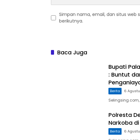
Simpan nama, email, dan situs web 
berikutnya.
Baca Juga
Bupati Pal
: Buntut d
Penganiaya
Berita
6 Agust
Selingsing.com,
Polresta D
Narkoba di
Berita
6 Agust