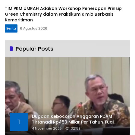
TIM PKM UMRAH Adakan Workshop Penerapan Prinsip
Green Chemistry dalam Praktikum Kimia Berbasis
Kemaritiman
Berita
6 Agustus 2026
Popular Posts
Dugaan Kebocoran Anggaran PDAM
1
Tirtanadi Rp450 Miliar Per Tahun Tuai
Kritikan
4 November 2025
32159