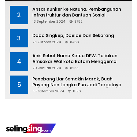
Ansar Kunker ke Natuna, Pembangunan
2
Infrastruktur dan Bantuan Sosial
Direalisasikan Hingga Pulau Tiga
13 September 2024
9752
Dabo Singkep, Doeloe Dan Sekarang
3
28 Oktober 2024
8463
Anis Sebut Nama Ketua DPW, Teriakan
4
Amsakar Walikota Batam Menggema
20 Januari 2024
8283
Penebang Liar Semakin Marak, Buah
5
Payang Nan Langka Pun Jadi Targetnya
5 September 2024
8196