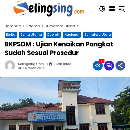
Langsung
ke
konten
Beranda
Daerah
Sumatera Utara
Berita
Berita Utama
Daerah
Nasional
Sumatera Utara
BKPSDM : Ujian Kenaikan Pangkat
Sudah Sesuai Prosedur
137
Selingsing.com
2 Min Baca
30 Oktober 2025