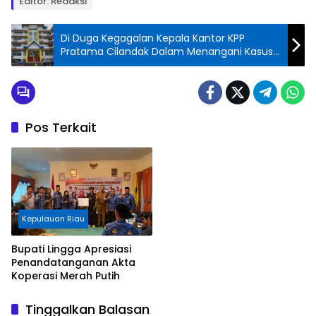
Editor: Redaksi
Di Duga Kegagalan Kepala Kantor KPP
Pratama Cilandak Dalam Menangani Kasus
DPO Karyawan
Pos Terkait
Kepulauan Riau
Bupati Lingga Apresiasi
Penandatanganan Akta
Koperasi Merah Putih
Tinggalkan Balasan