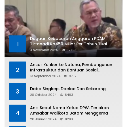
Dugaan Kebocoran Anggaran PDAM
1
Tirtanadi Rp450 Miliar Per Tahun Tuai
Kritikan
4 November 2025
32159
Ansar Kunker ke Natuna, Pembangunan
2
Infrastruktur dan Bantuan Sosial
Direalisasikan Hingga Pulau Tiga
13 September 2024
9752
Dabo Singkep, Doeloe Dan Sekarang
3
28 Oktober 2024
8463
Anis Sebut Nama Ketua DPW, Teriakan
4
Amsakar Walikota Batam Menggema
20 Januari 2024
8283