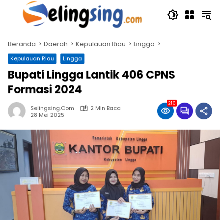
Langsung
ke
konten
Beranda
Daerah
Kepulauan Riau
Lingga
Kepulauan Riau
Lingga
Bupati Lingga Lantik 406 CPNS
Formasi 2024
216
Selingsing.com
2 Min Baca
28 Mei 2025