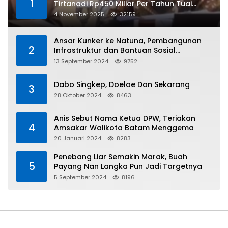
1
Tirtanadi Rp450 Miliar Per Tahun Tuai
Kritikan
4 November 2025
32159
Ansar Kunker ke Natuna, Pembangunan
2
Infrastruktur dan Bantuan Sosial
Direalisasikan Hingga Pulau Tiga
13 September 2024
9752
Dabo Singkep, Doeloe Dan Sekarang
3
28 Oktober 2024
8463
Anis Sebut Nama Ketua DPW, Teriakan
4
Amsakar Walikota Batam Menggema
20 Januari 2024
8283
Penebang Liar Semakin Marak, Buah
5
Payang Nan Langka Pun Jadi Targetnya
5 September 2024
8196