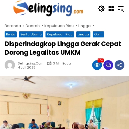
Langsung
ke
konten
Beranda
Daerah
Kepulauan Riau
Lingga
Berita
Berita Utama
Kepulauan Riau
Lingga
Opini
Disperindagkop Lingga Gerak Cepat
Dorong Legalitas UMKM
154
Selingsing.com
3 Min Baca
4 Juli 2025