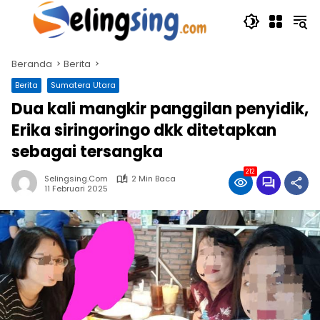
Langsung
ke
konten
Beranda
Berita
Berita
Sumatera Utara
Dua kali mangkir panggilan penyidik,
Erika siringoringo dkk ditetapkan
sebagai tersangka
212
Selingsing.com
2 Min Baca
11 Februari 2025