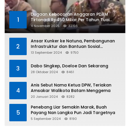
Dugaan Kebocoran Anggaran PDAM
1
Tirtanadi Rp450 Miliar Per Tahun Tuai
Kritikan
4 November 2025
32156
Ansar Kunker ke Natuna, Pembangunan
2
Infrastruktur dan Bantuan Sosial
Direalisasikan Hingga Pulau Tiga
13 September 2024
9750
Dabo Singkep, Doeloe Dan Sekarang
3
28 Oktober 2024
8461
Anis Sebut Nama Ketua DPW, Teriakan
4
Amsakar Walikota Batam Menggema
20 Januari 2024
8282
Penebang Liar Semakin Marak, Buah
5
Payang Nan Langka Pun Jadi Targetnya
5 September 2024
8190