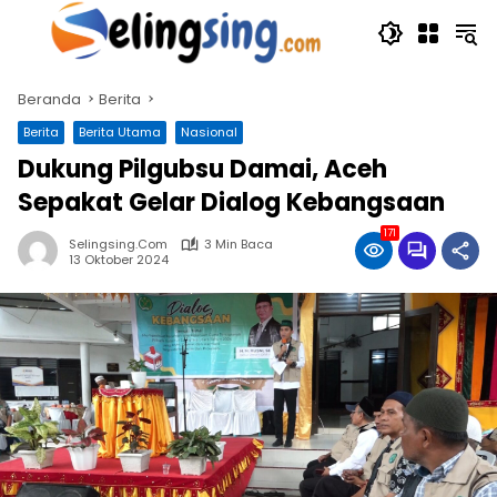
Langsung
ke
konten
Beranda
Berita
Berita
Berita Utama
Nasional
Dukung Pilgubsu Damai, Aceh
Sepakat Gelar Dialog Kebangsaan
171
Selingsing.com
3 Min Baca
13 Oktober 2024