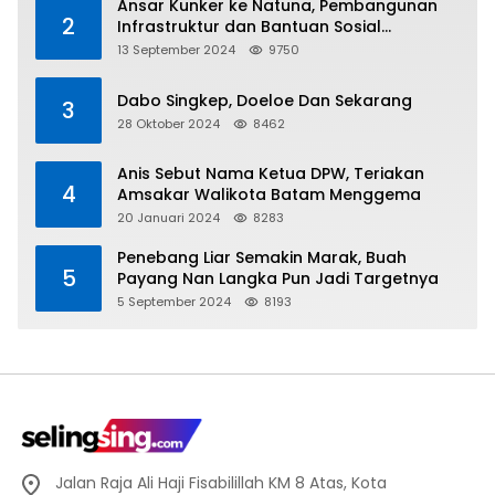
Ansar Kunker ke Natuna, Pembangunan
2
Infrastruktur dan Bantuan Sosial
Direalisasikan Hingga Pulau Tiga
13 September 2024
9750
Dabo Singkep, Doeloe Dan Sekarang
3
28 Oktober 2024
8462
Anis Sebut Nama Ketua DPW, Teriakan
4
Amsakar Walikota Batam Menggema
20 Januari 2024
8283
Penebang Liar Semakin Marak, Buah
5
Payang Nan Langka Pun Jadi Targetnya
5 September 2024
8193
Jalan Raja Ali Haji Fisabilillah KM 8 Atas, Kota