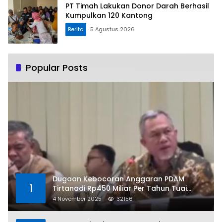
PT Timah Lakukan Donor Darah Berhasil
Kumpulkan 120 Kantong
Berita
5 Agustus 2026
Popular Posts
Dugaan Kebocoran Anggaran PDAM
1
Tirtanadi Rp450 Miliar Per Tahun Tuai
Kritikan
4 November 2025
32156