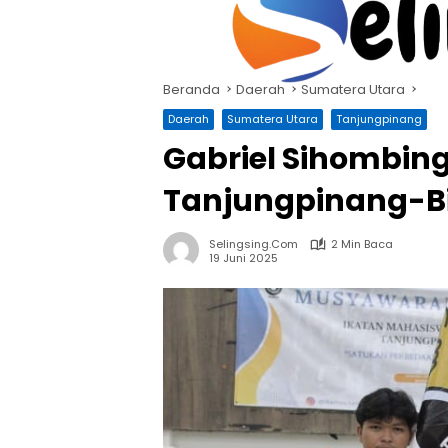
Langsung
ke
konten
Beranda
Daerah
Sumatera Utara
Daerah
Sumatera Utara
Tanjungpinang
Gabriel Sihombin
Tanjungpinang-B
Selingsing.com
2 Min Baca
19 Juni 2025