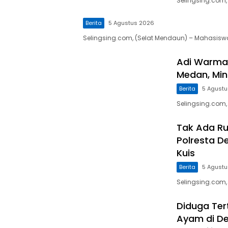
Selingsing.com,
Berita
5 Agustus 2026
Selingsing.com, (Selat Mendaun) – Mahasiswa
Adi Warman
Medan, Mint
Berita
5 Agust
Selingsing.com
Tak Ada Ru
Polresta D
Kuis
Berita
5 Agust
Selingsing.com,
Diduga Ter
Ayam di Del