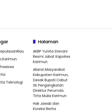
agar
Halaman
epulauanRiau
AKBP Yunita Stevani
Resmi Jabat Kapolres
b.Karimun
Karimun
hasiswa
Aliansi Masyarakat
rita
Kabupaten Karimun,
Desak Bupati Cabut
rita Teknologi
SK Pengangkatan
Direktur Perumda
Tirta Mulia Karimun
Hak Jawab dan
Koreksi Berita