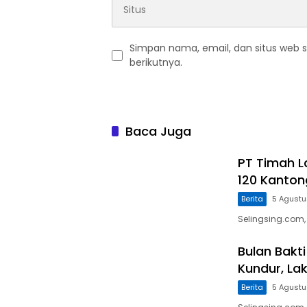
Simpan nama, email, dan situs web 
berikutnya.
Baca Juga
PT Timah L
120 Kanton
Berita
5 Agust
Selingsing.com,
Bulan Bakt
Kundur, La
Berita
5 Agust