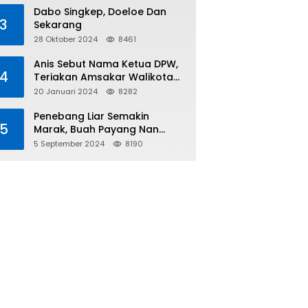
Tiga
Dabo Singkep, Doeloe Dan
3
Sekarang
28 Oktober 2024
8461
Anis Sebut Nama Ketua DPW,
4
Teriakan Amsakar Walikota
Batam Menggema
20 Januari 2024
8282
Penebang Liar Semakin
5
Marak, Buah Payang Nan
Langka Pun Jadi Targetnya
5 September 2024
8190