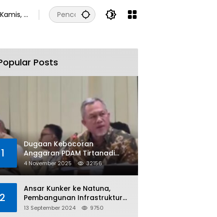
Kamis, 6
Agustus
2026
Popular Posts
Dugaan Kebocoran
1
Anggaran PDAM Tirtanadi
Rp450 Miliar Per Tahun Tuai
4 November 2025
32156
Kritikan
Ansar Kunker ke Natuna,
2
Pembangunan Infrastruktur
dan Bantuan Sosial
13 September 2024
9750
Direalisasikan Hingga Pulau