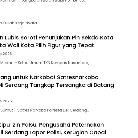
 Karimun – Rangkaian Bulan Bakti HUT ke-50…
 Kuliah Kerja Nyata…
 Lubis Soroti Penunjukan Plh Sekda Kota
a Wali Kota Pilih Figur yang Tepat
us 2026
, Medan – Ketua Umum TKN Kompas Nusantara,…
ang untuk Narkoba! Satresnarkoba
eli Serdang Tangkap Tersangka di Batang
us 2026
 Sumut – Satres Narkoba Polresta Deli Serdang…
tipu Izin Palsu, Pengusaha Peternakan
i Serdang Lapor Polisi, Kerugian Capai