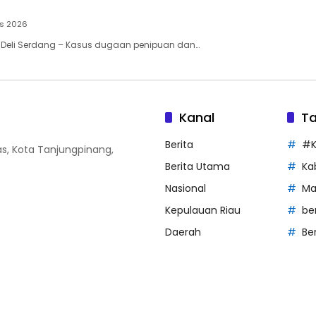
us 2026
, Deli Serdang – Kasus dugaan penipuan dan…
Kanal
T
Berita
#K
Atas, Kota Tanjungpinang,
Berita Utama
Ka
Nasional
Ma
Kepulauan Riau
be
Daerah
Be