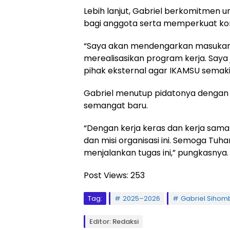
Lebih lanjut, Gabriel berkomitmen 
bagi anggota serta memperkuat kom
“Saya akan mendengarkan masukan d
merealisasikan program kerja. Saya
pihak eksternal agar IKAMSU semakin
Gabriel menutup pidatonya dengan 
semangat baru.
“Dengan kerja keras dan kerja sama
dan misi organisasi ini. Semoga Tu
menjalankan tugas ini,” pungkasnya.
Post Views:
253
Tag:
2025–2026
Gabriel Sihom
Editor: Redaksi