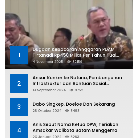
Dugaan Kebocoran Anggaran PDAM
1
Tirtanadi Rp450 Miliar Per Tahun Tuai
Kritikan
4 November 2025
32159
Ansar Kunker ke Natuna, Pembangunan
2
Infrastruktur dan Bantuan Sosial
Direalisasikan Hingga Pulau Tiga
13 September 2024
9752
Dabo Singkep, Doeloe Dan Sekarang
3
28 Oktober 2024
8463
Anis Sebut Nama Ketua DPW, Teriakan
4
Amsakar Walikota Batam Menggema
20 Januari 2024
8283