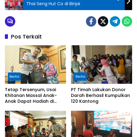
Thai Seng Hut Co di Binjai
Pos Terkait
Berita
Berita
Tetap Tersenyum, Usai
PT Timah Lakukan Donor
Khitanan Massal Anak-
Darah Berhasil Kumpulkan
Anak Dapat Hadiah di
120 Kantong
Bulan Bakti HUT ke-50 PT
TIMAH di Kundur