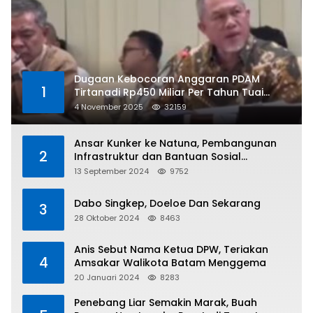
Dugaan Kebocoran Anggaran PDAM
1
Tirtanadi Rp450 Miliar Per Tahun Tuai
Kritikan
4 November 2025
32159
Ansar Kunker ke Natuna, Pembangunan
2
Infrastruktur dan Bantuan Sosial
Direalisasikan Hingga Pulau Tiga
13 September 2024
9752
Dabo Singkep, Doeloe Dan Sekarang
3
28 Oktober 2024
8463
Anis Sebut Nama Ketua DPW, Teriakan
4
Amsakar Walikota Batam Menggema
20 Januari 2024
8283
Penebang Liar Semakin Marak, Buah