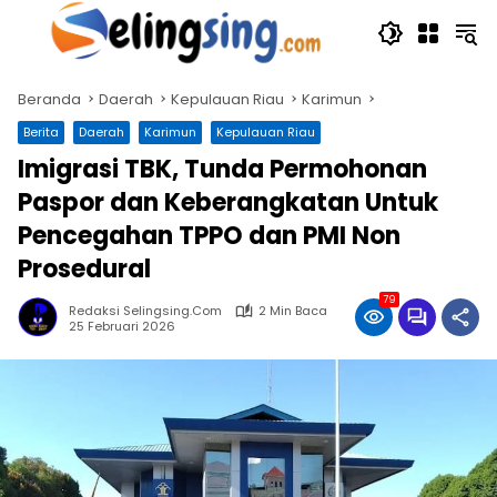
Langsung
ke
konten
Beranda
Daerah
Kepulauan Riau
Karimun
Berita
Daerah
Karimun
Kepulauan Riau
Imigrasi TBK, Tunda Permohonan
Paspor dan Keberangkatan Untuk
Pencegahan TPPO dan PMI Non
Prosedural
79
Redaksi Selingsing.com
2 Min Baca
25 Februari 2026