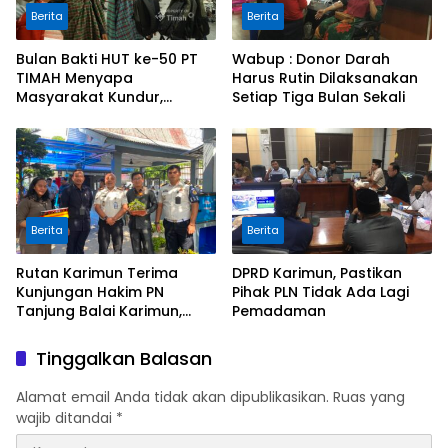
Berita
Berita
Bulan Bakti HUT ke-50 PT
Wabup : Donor Darah
TIMAH Menyapa
Harus Rutin Dilaksanakan
Masyarakat Kundur,
Setiap Tiga Bulan Sekali
Lakukan Baksos
Berita
Berita
Rutan Karimun Terima
DPRD Karimun, Pastikan
Kunjungan Hakim PN
Pihak PLN Tidak Ada Lagi
Tanjung Balai Karimun,
Pemadaman
Perkuat Sinergi
Pengawasan Melekat dan
Tinggalkan Balasan
Pembinaan
Alamat email Anda tidak akan dipublikasikan.
Ruas yang
wajib ditandai
*