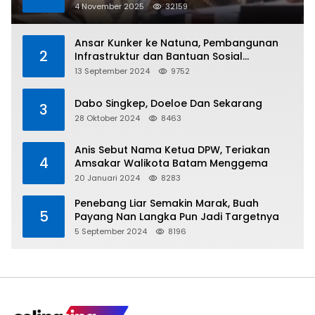
Kritikan
4 November 2025
32159
Ansar Kunker ke Natuna, Pembangunan
2
Infrastruktur dan Bantuan Sosial
Direalisasikan Hingga Pulau Tiga
13 September 2024
9752
Dabo Singkep, Doeloe Dan Sekarang
3
28 Oktober 2024
8463
Anis Sebut Nama Ketua DPW, Teriakan
4
Amsakar Walikota Batam Menggema
20 Januari 2024
8283
Penebang Liar Semakin Marak, Buah
5
Payang Nan Langka Pun Jadi Targetnya
5 September 2024
8196