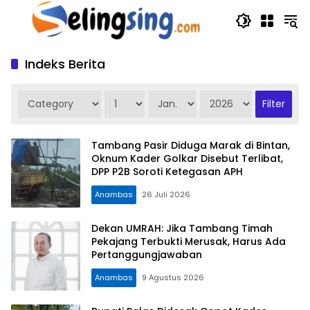
Langsung
ke
konten
Indeks Berita
Tambang Pasir Diduga Marak di Bintan,
Oknum Kader Golkar Disebut Terlibat,
DPP P2B Soroti Ketegasan APH
Anambas
26 Juli 2026
Dekan UMRAH: Jika Tambang Timah
Pekajang Terbukti Merusak, Harus Ada
Pertanggungjawaban
Anambas
9 Agustus 2026