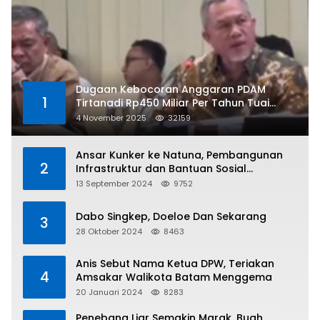
Dugaan Kebocoran Anggaran PDAM
1
Tirtanadi Rp450 Miliar Per Tahun Tuai
Kritikan
4 November 2025
32159
Ansar Kunker ke Natuna, Pembangunan
2
Infrastruktur dan Bantuan Sosial
Direalisasikan Hingga Pulau Tiga
13 September 2024
9752
Dabo Singkep, Doeloe Dan Sekarang
3
28 Oktober 2024
8463
Anis Sebut Nama Ketua DPW, Teriakan
4
Amsakar Walikota Batam Menggema
20 Januari 2024
8283
Penebang Liar Semakin Marak, Buah