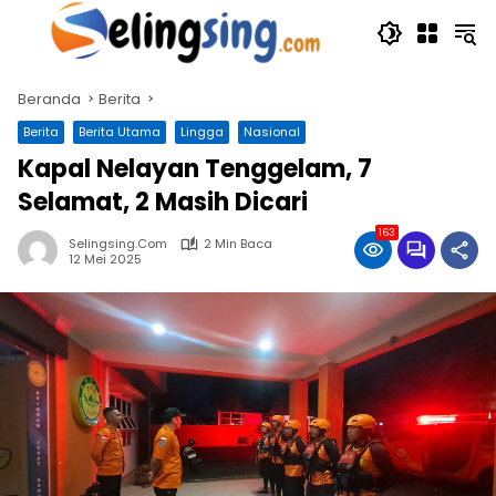
Langsung
ke
konten
Beranda
Berita
Berita
Berita Utama
Lingga
Nasional
Kapal Nelayan Tenggelam, 7
Selamat, 2 Masih Dicari
163
Selingsing.com
2 Min Baca
12 Mei 2025