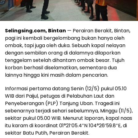
Selingsing.com, Bintan
— Perairan Berakit, Bintan,
pagi ini kembali bergelombang bukan hanya oleh
ombak, tapi juga oleh duka. Sebuah kapal nelayan
dengan sembilan orang di dalamnya dilaporkan
tenggelam setelah dihantam ombak besar. Tujuh
korban berhasil diselamatkan, sementara dua
lainnya hingga kini masih dalam pencarian.
Informasi pertama datang Senin (12/5) pukul 05.10
WIB dari Paijul, petugas di Pelabuhan Laut dan
Penyeberangan (PLP) Tanjung Uban. Tragedi ini
sebenarnya terjadi sehari sebelumnya, Minggu (11/5),
sekitar pukul 05.00 WIB. Menurut laporan, kapal naas
itu karam di koordinat 01°21’05.4″N 104°26’59.8″E, di
sekitar Batu Putih, Perairan Berakit.