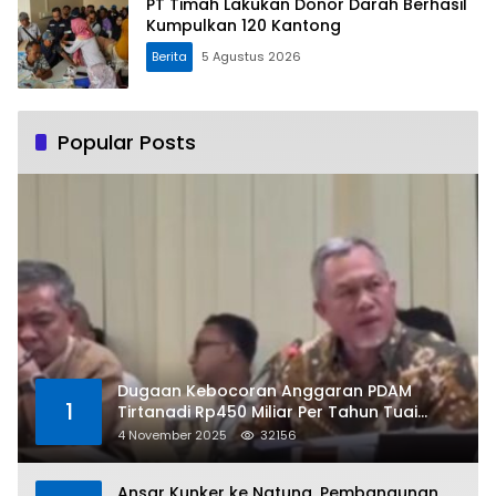
PT Timah Lakukan Donor Darah Berhasil
Kumpulkan 120 Kantong
Berita
5 Agustus 2026
Popular Posts
Dugaan Kebocoran Anggaran PDAM
1
Tirtanadi Rp450 Miliar Per Tahun Tuai
Kritikan
4 November 2025
32156
Ansar Kunker ke Natuna, Pembangunan