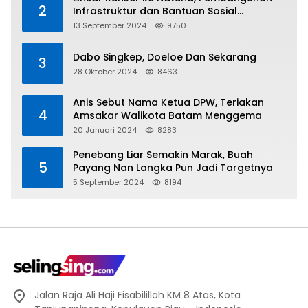
2
Infrastruktur dan Bantuan Sosial
Direalisasikan Hingga Pulau Tiga
13 September 2024
9750
Dabo Singkep, Doeloe Dan Sekarang
3
28 Oktober 2024
8463
Anis Sebut Nama Ketua DPW, Teriakan
4
Amsakar Walikota Batam Menggema
20 Januari 2024
8283
Penebang Liar Semakin Marak, Buah
5
Payang Nan Langka Pun Jadi Targetnya
5 September 2024
8194
Jalan Raja Ali Haji Fisabilillah KM 8 Atas, Kota