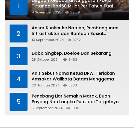
Dugaan Kebocoran Anggaran PDAM
1
Tirtanadi Rp450 Miliar Per Tahun Tuai
Kritikan
4 November 2025
32159
Ansar Kunker ke Natuna, Pembangunan
2
Infrastruktur dan Bantuan Sosial
Direalisasikan Hingga Pulau Tiga
13 September 2024
9752
Dabo Singkep, Doeloe Dan Sekarang
3
28 Oktober 2024
8463
Anis Sebut Nama Ketua DPW, Teriakan
4
Amsakar Walikota Batam Menggema
20 Januari 2024
8283
Penebang Liar Semakin Marak, Buah
5
Payang Nan Langka Pun Jadi Targetnya
5 September 2024
8196