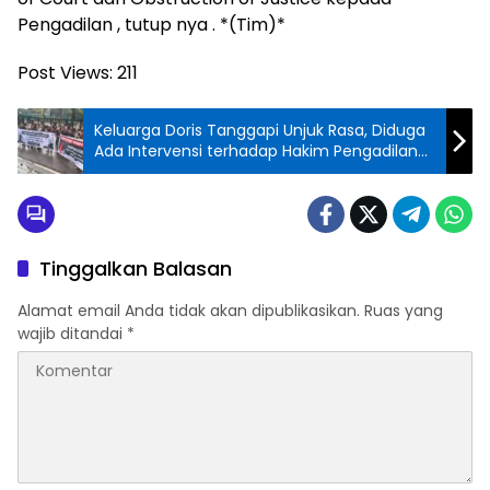
Pengadilan , tutup nya . *(Tim)*
Post Views:
211
Keluarga Doris Tanggapi Unjuk Rasa, Diduga
Ada Intervensi terhadap Hakim Pengadilan
Negeri Medan
Tinggalkan Balasan
Alamat email Anda tidak akan dipublikasikan.
Ruas yang
wajib ditandai
*