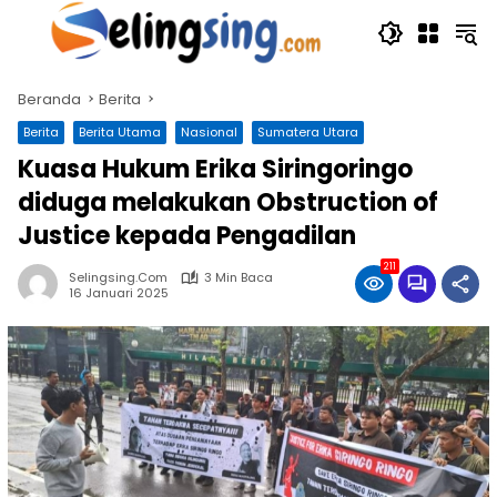
Langsung
ke
konten
Beranda
Berita
Berita
Berita Utama
Nasional
Sumatera Utara
Kuasa Hukum Erika Siringoringo
diduga melakukan Obstruction of
Justice kepada Pengadilan
211
Selingsing.com
3 Min Baca
16 Januari 2025