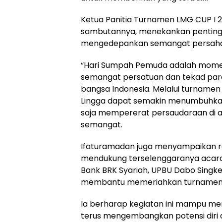
Ketua Panitia Turnamen LMG CUP I 
sambutannya, menekankan pentingny
mengedepankan semangat persahaba
“Hari Sumpah Pemuda adalah momen
semangat persatuan dan tekad pa
bangsa Indonesia. Melalui turnamen
Lingga dapat semakin menumbuhkan 
saja mempererat persaudaraan di a
semangat.
Ifaturamadan juga menyampaikan ra
mendukung terselenggaranya acara i
Bank BRK Syariah, UPBU Dabo Singke
membantu memeriahkan turnamen i
Ia berharap kegiatan ini mampu men
terus mengembangkan potensi diri 