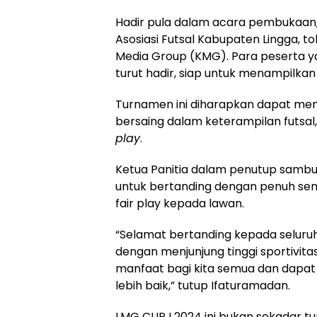
Hadir pula dalam acara pembukaan,
Asosiasi Futsal Kabupaten Lingga, 
Media Group (KMG). Para peserta y
turut hadir, siap untuk menampilka
Turnamen ini diharapkan dapat menj
bersaing dalam keterampilan futsal, 
play
.
Ketua Panitia dalam penutup samb
untuk bertanding dengan penuh se
fair play kepada lawan.
“Selamat bertanding kepada seluru
dengan menjunjung tinggi sportivit
manfaat bagi kita semua dan dapat
lebih baik,” tutup Ifaturamadan.
LMG CUP I 2024 ini bukan sekadar 