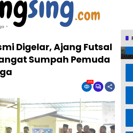
ga
mi Digelar, Ajang Futsal
angat Sumpah Pemuda
gga
255