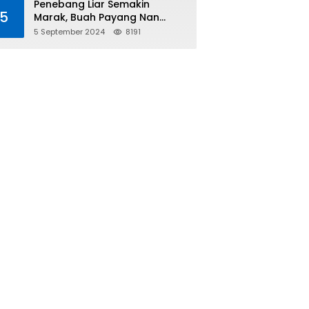
Penebang Liar Semakin
5
Marak, Buah Payang Nan
Langka Pun Jadi Targetnya
5 September 2024
8191