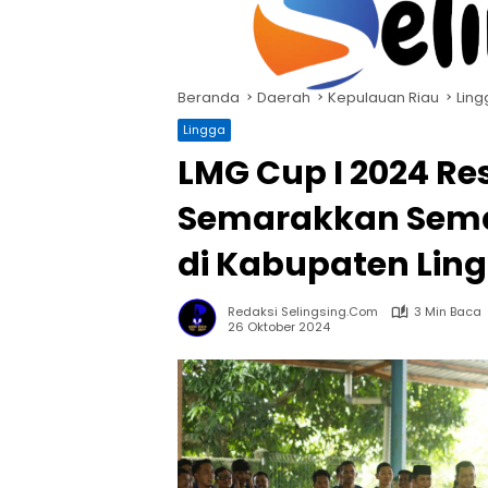
Langsung
ke
konten
Beranda
Daerah
Kepulauan Riau
Ling
Lingga
LMG Cup I 2024 Res
Semarakkan Sem
di Kabupaten Lin
Redaksi Selingsing.com
3 Min Baca
26 Oktober 2024