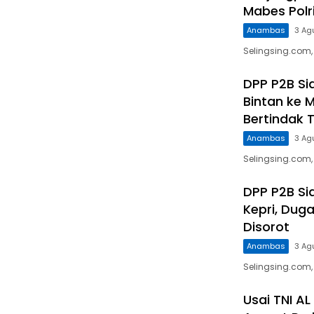
Mabes Polr
Anambas
3 Ag
Selingsing.com,
DPP P2B Sia
Bintan ke M
Bertindak 
Anambas
3 Ag
Selingsing.com, 
DPP P2B Si
Kepri, Duga
Disorot
Anambas
3 Ag
Selingsing.com,
Usai TNI A