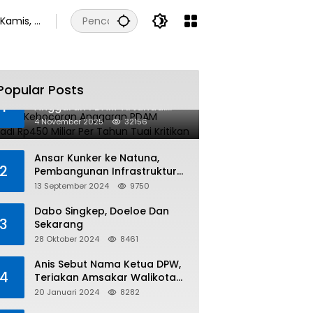
Kamis, 6
Agustus
2026
Popular Posts
Dugaan Kebocoran
1
Anggaran PDAM Tirtanadi
Rp450 Miliar Per Tahun Tuai
4 November 2025
32156
Kritikan
Ansar Kunker ke Natuna,
2
Pembangunan Infrastruktur
dan Bantuan Sosial
13 September 2024
9750
Direalisasikan Hingga Pulau
Tiga
Dabo Singkep, Doeloe Dan
3
Sekarang
28 Oktober 2024
8461
Anis Sebut Nama Ketua DPW,
4
Teriakan Amsakar Walikota
Batam Menggema
20 Januari 2024
8282