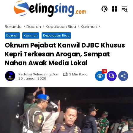
Langsung
ke
konten
Beranda
Daerah
Kepulauan Riau
Karimun
Daerah
Karimun
Kepulauan Riau
Oknum Pejabat Kanwil DJBC Khusus
Kepri Terkesan Arogan, Sempat
Nahan Awak Media Lokal
80
Redaksi Selingsing.com
2 Min Baca
20 Januari 2026