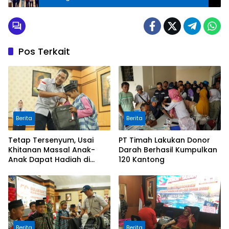
Pos Terkait
Berita
Berita
Tetap Tersenyum, Usai
PT Timah Lakukan Donor
Khitanan Massal Anak-
Darah Berhasil Kumpulkan
Anak Dapat Hadiah di
120 Kantong
Bulan Bakti HUT ke-50 PT
TIMAH di Kundur
Berita
Berita