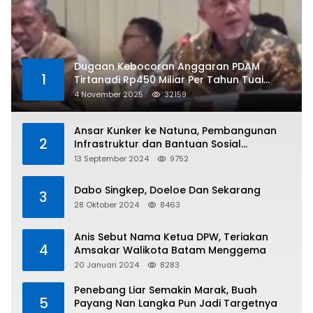
Dugaan Kebocoran Anggaran PDAM
1
Tirtanadi Rp450 Miliar Per Tahun Tuai
Kritikan
4 November 2025
32159
Ansar Kunker ke Natuna, Pembangunan
2
Infrastruktur dan Bantuan Sosial
Direalisasikan Hingga Pulau Tiga
13 September 2024
9752
Dabo Singkep, Doeloe Dan Sekarang
3
28 Oktober 2024
8463
Anis Sebut Nama Ketua DPW, Teriakan
4
Amsakar Walikota Batam Menggema
20 Januari 2024
8283
Penebang Liar Semakin Marak, Buah
5
Payang Nan Langka Pun Jadi Targetnya