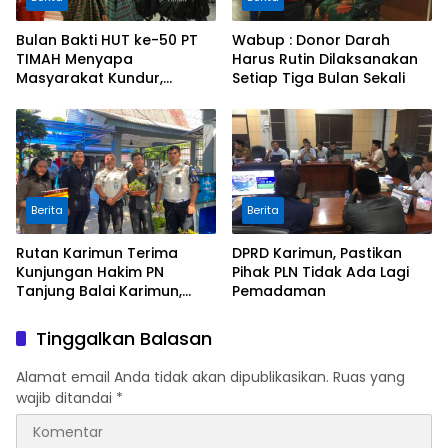
Bulan Bakti HUT ke-50 PT
Wabup : Donor Darah
TIMAH Menyapa
Harus Rutin Dilaksanakan
Masyarakat Kundur,
Setiap Tiga Bulan Sekali
Lakukan Baksos
Berita
Berita
Rutan Karimun Terima
DPRD Karimun, Pastikan
Kunjungan Hakim PN
Pihak PLN Tidak Ada Lagi
Tanjung Balai Karimun,
Pemadaman
Perkuat Sinergi
Pengawasan Melekat dan
Tinggalkan Balasan
Pembinaan
Alamat email Anda tidak akan dipublikasikan.
Ruas yang
wajib ditandai
*