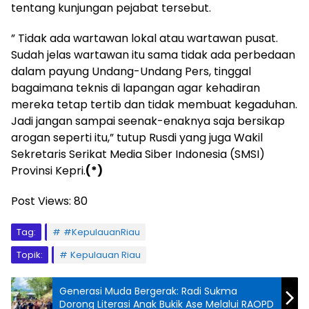
tentang kunjungan pejabat tersebut.
” Tidak ada wartawan lokal atau wartawan pusat.
Sudah jelas wartawan itu sama tidak ada perbedaan
dalam payung Undang-Undang Pers, tinggal
bagaimana teknis di lapangan agar kehadiran
mereka tetap tertib dan tidak membuat kegaduhan.
Jadi jangan sampai seenak-enaknya saja bersikap
arogan seperti itu,” tutup Rusdi yang juga Wakil
Sekretaris Serikat Media Siber Indonesia (SMSI)
Provinsi Kepri.
(*)
Post Views:
80
Tag:
#KepulauanRiau
Topik:
Kepulauan Riau
Generasi Muda Bergerak: Radi Sukma
Dorong Literasi Anak Bukik Ase Melalui RAOPD