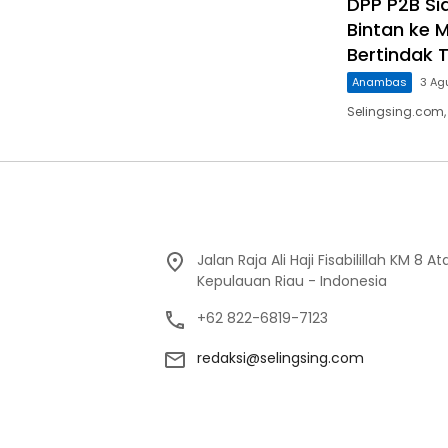
DPP P2B Sia
Bintan ke M
Bertindak 
Anambas
3 Ag
Selingsing.com, 
Jalan Raja Ali Haji Fisabilillah KM 8 
Kepulauan Riau - Indonesia
+62 822-6819-7123
redaksi@selingsing.com