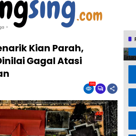
ga
narik Kian Parah,
inilai Gagal Atasi
an
196