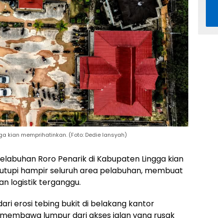
ga kian memprihatinkan. (Foto: Dedie Iansyah)
Pelabuhan Roro Penarik di Kabupaten Lingga kian
utupi hampir seluruh area pelabuhan, membuat
n logistik terganggu.
ri erosi tebing bukit di belakang kantor
g membawa lumpur dari akses jalan yang rusak