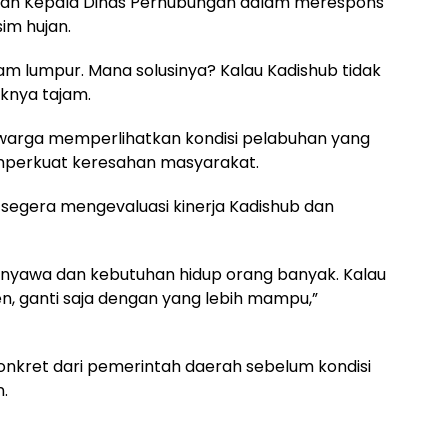
uan Kepala Dinas Perhubungan dalam merespons
im hujan.
am lumpur. Mana solusinya? Kalau Kadishub tidak
tiknya tajam.
warga memperlihatkan kondisi pelabuhan yang
mperkuat keresahan masyarakat.
segera mengevaluasi kinerja Kadishub dan
al nyawa dan kebutuhan hidup orang banyak. Kalau
 ganti saja dengan yang lebih mampu,”
nkret dari pemerintah daerah sebelum kondisi
.