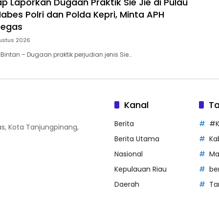
p Laporkan Dugaan Praktik Sie Jie di Pulau
abes Polri dan Polda Kepri, Minta APH
Tegas
ustus 2026
Bintan – Dugaan praktik perjudian jenis Sie…
Kanal
T
Berita
#K
Atas, Kota Tanjungpinang,
Berita Utama
Ka
Nasional
Ma
Kepulauan Riau
be
Daerah
Ta