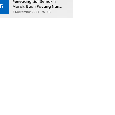
Penebang Liar Semakin
5
Marak, Buah Payang Nan
Langka Pun Jadi Targetnya
5 September 2024
8191