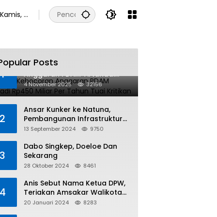
Kamis, 6
Agustus
2026
Popular Posts
Dugaan Kebocoran
1
Anggaran PDAM Tirtanadi
Rp450 Miliar Per Tahun Tuai
4 November 2025
32156
Kritikan
Ansar Kunker ke Natuna,
2
Pembangunan Infrastruktur
dan Bantuan Sosial
13 September 2024
9750
Direalisasikan Hingga Pulau
Tiga
Dabo Singkep, Doeloe Dan
3
Sekarang
28 Oktober 2024
8461
Anis Sebut Nama Ketua DPW,
4
Teriakan Amsakar Walikota
Batam Menggema
20 Januari 2024
8283