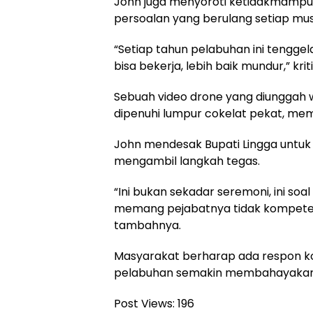
John juga menyoroti ketidakmamp
persoalan yang berulang setiap mus
“Setiap tahun pelabuhan ini tenggel
bisa bekerja, lebih baik mundur,” kri
Sebuah video drone yang diunggah 
dipenuhi lumpur cokelat pekat, me
John mendesak Bupati Lingga untuk 
mengambil langkah tegas.
“Ini bukan sekadar seremoni, ini so
memang pejabatnya tidak kompeten,
tambahnya.
Masyarakat berharap ada respon ko
pelabuhan semakin membahayakan
Post Views:
196