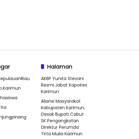
agar
Halaman
epulauanRiau
AKBP Yunita Stevani
Resmi Jabat Kapolres
b.Karimun
Karimun
hasiswa
Aliansi Masyarakat
rita
Kabupaten Karimun,
Desak Bupati Cabut
njungpinang
SK Pengangkatan
Direktur Perumda
Tirta Mulia Karimun