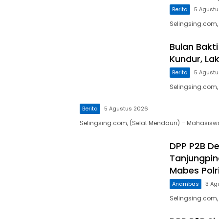
Berita
5 Agust
Selingsing.com,
Bulan Bakt
Kundur, La
Berita
5 Agust
Selingsing.com,
Berita
5 Agustus 2026
Selingsing.com, (Selat Mendaun) – Mahasiswa
DPP P2B De
Tanjungpin
Mabes Polr
Anambas
3 Ag
Selingsing.com,