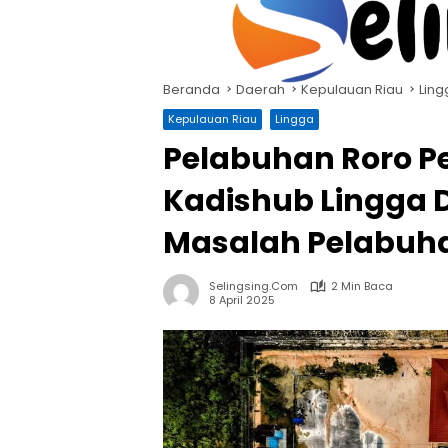
Langsung
ke
konten
Beranda
Daerah
Kepulauan Riau
Ling
Kepulauan Riau
Lingga
Pelabuhan Roro Pe
Kadishub Lingga D
Masalah Pelabuh
Selingsing.com
2 Min Baca
8 April 2025