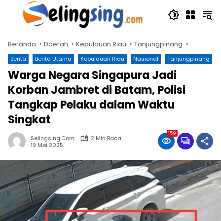
Langsung
ke
konten
Beranda
Daerah
Kepulauan Riau
Tanjungpinang
Berita
Berita Utama
Kepulauan Riau
Nasional
Tanjungpinang
Warga Negara Singapura Jadi
Korban Jambret di Batam, Polisi
Tangkap Pelaku dalam Waktu
Singkat
159
Selingsing.com
2 Min Baca
19 Mei 2025