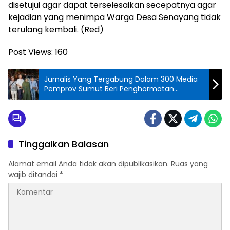
disetujui agar dapat terselesaikan secepatnya agar
kejadian yang menimpa Warga Desa Senayang tidak
terulang kembali. (Red)
Post Views:
160
Jurnalis Yang Tergabung Dalam 300 Media
Pemprov Sumut Beri Penghormatan
Terakhir Kepada Sang Istri & Anak Lelaki Alm.
Selamat Purba
Tinggalkan Balasan
Alamat email Anda tidak akan dipublikasikan.
Ruas yang
wajib ditandai
*