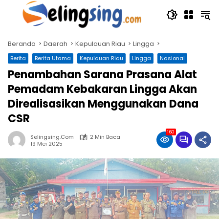
Langsung
ke
konten
Beranda
Daerah
Kepulauan Riau
Lingga
Berita
Berita Utama
Kepulauan Riau
Lingga
Nasional
Penambahan Sarana Prasana Alat
Pemadam Kebakaran Lingga Akan
Direalisasikan Menggunakan Dana
CSR
160
Selingsing.com
2 Min Baca
19 Mei 2025