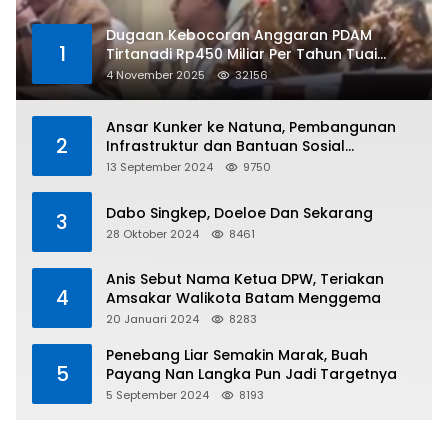
Dugaan Kebocoran Anggaran PDAM
1
Tirtanadi Rp450 Miliar Per Tahun Tuai
Kritikan
4 November 2025
32156
Ansar Kunker ke Natuna, Pembangunan
2
Infrastruktur dan Bantuan Sosial
Direalisasikan Hingga Pulau Tiga
13 September 2024
9750
Dabo Singkep, Doeloe Dan Sekarang
3
28 Oktober 2024
8461
Anis Sebut Nama Ketua DPW, Teriakan
4
Amsakar Walikota Batam Menggema
20 Januari 2024
8283
Penebang Liar Semakin Marak, Buah
5
Payang Nan Langka Pun Jadi Targetnya
5 September 2024
8193