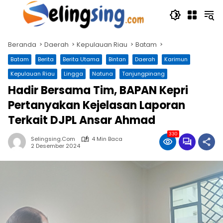
Langsung
ke
konten
Beranda
Daerah
Kepulauan Riau
Batam
Batam
Berita
Berita Utama
Bintan
Daerah
Karimun
Kepulauan Riau
Lingga
Natuna
Tanjungpinang
Hadir Bersama Tim, BAPAN Kepri
Pertanyakan Kejelasan Laporan
Terkait DJPL Ansar Ahmad
330
Selingsing.com
4 Min Baca
2 Desember 2024