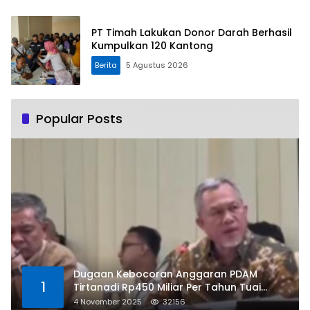
PT Timah Lakukan Donor Darah Berhasil
Kumpulkan 120 Kantong
Berita
5 Agustus 2026
Popular Posts
Dugaan Kebocoran Anggaran PDAM
1
Tirtanadi Rp450 Miliar Per Tahun Tuai
Kritikan
4 November 2025
32156