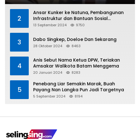
Ansar Kunker ke Natuna, Pembangunan
2
Infrastruktur dan Bantuan Sosial
Direalisasikan Hingga Pulau Tiga
13 September 2024
9750
Dabo Singkep, Doeloe Dan Sekarang
3
28 Oktober 2024
8463
Anis Sebut Nama Ketua DPW, Teriakan
4
Amsakar Walikota Batam Menggema
20 Januari 2024
8283
Penebang Liar Semakin Marak, Buah
5
Payang Nan Langka Pun Jadi Targetnya
5 September 2024
8194