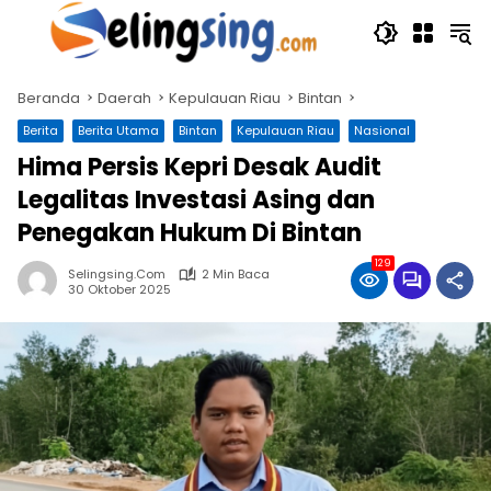
Langsung
ke
konten
Beranda
Daerah
Kepulauan Riau
Bintan
Berita
Berita Utama
Bintan
Kepulauan Riau
Nasional
Hima Persis Kepri Desak Audit
Legalitas Investasi Asing dan
Penegakan Hukum Di Bintan
129
Selingsing.com
2 Min Baca
30 Oktober 2025