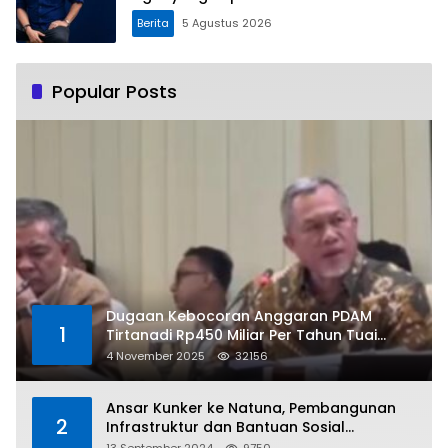
Berita
5 Agustus 2026
Popular Posts
Dugaan Kebocoran Anggaran PDAM
1
Tirtanadi Rp450 Miliar Per Tahun Tuai
Kritikan
4 November 2025
32156
Ansar Kunker ke Natuna, Pembangunan
2
Infrastruktur dan Bantuan Sosial
Direalisasikan Hingga Pulau Tiga