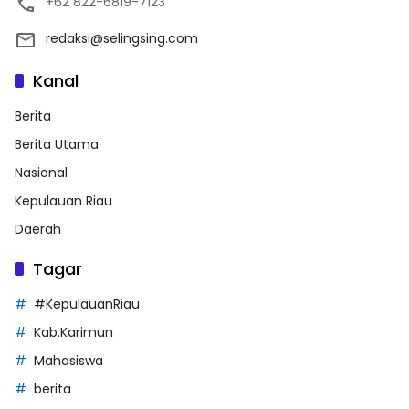
+62 822-6819-7123
redaksi@selingsing.com
Kanal
Berita
Berita Utama
Nasional
Kepulauan Riau
Daerah
Tagar
#KepulauanRiau
Kab.Karimun
Mahasiswa
berita