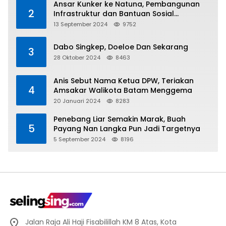
Ansar Kunker ke Natuna, Pembangunan
2
Infrastruktur dan Bantuan Sosial
Direalisasikan Hingga Pulau Tiga
13 September 2024
9752
Dabo Singkep, Doeloe Dan Sekarang
3
28 Oktober 2024
8463
Anis Sebut Nama Ketua DPW, Teriakan
4
Amsakar Walikota Batam Menggema
20 Januari 2024
8283
Penebang Liar Semakin Marak, Buah
5
Payang Nan Langka Pun Jadi Targetnya
5 September 2024
8196
Jalan Raja Ali Haji Fisabilillah KM 8 Atas, Kota