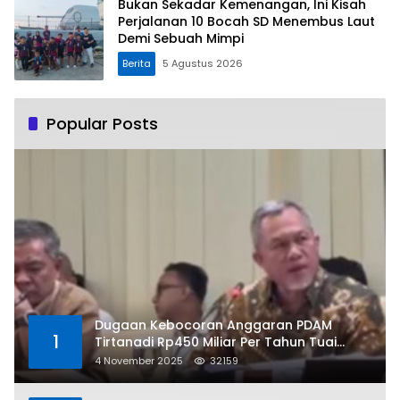
Bukan Sekadar Kemenangan, Ini Kisah
Perjalanan 10 Bocah SD Menembus Laut
Demi Sebuah Mimpi
Berita
5 Agustus 2026
Popular Posts
Dugaan Kebocoran Anggaran PDAM
1
Tirtanadi Rp450 Miliar Per Tahun Tuai
Kritikan
4 November 2025
32159