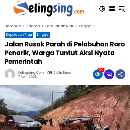
Langsung
ke
konten
Beranda
Daerah
Kepulauan Riau
Lingga
Kepulauan Riau
Lingga
Jalan Rusak Parah di Pelabuhan Roro
Penarik, Warga Tuntut Aksi Nyata
Pemerintah
200
Selingsing.com
2 Min Baca
7 April 2025