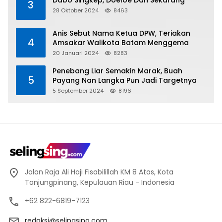
Dabo Singkep, Doeloe Dan Sekarang
3
28 Oktober 2024
8463
Anis Sebut Nama Ketua DPW, Teriakan
4
Amsakar Walikota Batam Menggema
20 Januari 2024
8283
Penebang Liar Semakin Marak, Buah
5
Payang Nan Langka Pun Jadi Targetnya
5 September 2024
8196
Jalan Raja Ali Haji Fisabilillah KM 8 Atas, Kota
Tanjungpinang, Kepulauan Riau - Indonesia
+62 822-6819-7123
redaksi@selingsing.com