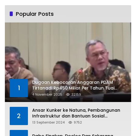
Popular Posts
Dugaan Kebocoran Anggaran PDAM
1
Tirtanadi Rp450 Miliar Per Tahun Tuai
Kritikan
4 November 2025
32159
Ansar Kunker ke Natuna, Pembangunan
2
Infrastruktur dan Bantuan Sosial
Direalisasikan Hingga Pulau Tiga
13 September 2024
9752