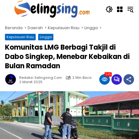
Langsung
ke
konten
Beranda
Daerah
Kepulauan Riau
Lingga
Kepulauan Riau
Lingga
Komunitas LMG Berbagi Takjil di
Dabo Singkep, Menebar Kebaikan di
Bulan Ramadan
245
Redaksi Selingsing.com
2 Min Baca
2 Maret 2025