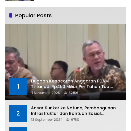
Popular Posts
Dugaan Kebocoran Anggaran PDAM
1
Tirtanadi Rp450 Miliar Per Tahun Tuai
Kritikan
4 November 2025
32156
Ansar Kunker ke Natuna, Pembangunan
2
Infrastruktur dan Bantuan Sosial
Direalisasikan Hingga Pulau Tiga
13 September 2024
9750