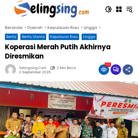
Langsung
ke
konten
Beranda
Daerah
Kepulauan Riau
Lingga
Berita
Berita Utama
Kepulauan Riau
Lingga
Koperasi Merah Putih Akhirnya
Diresmikan
132
Selingsing.com
2 Min Baca
3 September 2025