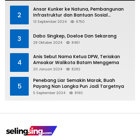
Ansar Kunker ke Natuna, Pembangunan
2
Infrastruktur dan Bantuan Sosial
Direalisasikan Hingga Pulau Tiga
13 September 2024
9750
Dabo Singkep, Doeloe Dan Sekarang
3
28 Oktober 2024
8461
Anis Sebut Nama Ketua DPW, Teriakan
4
Amsakar Walikota Batam Menggema
20 Januari 2024
8282
Penebang Liar Semakin Marak, Buah
5
Payang Nan Langka Pun Jadi Targetnya
5 September 2024
8190