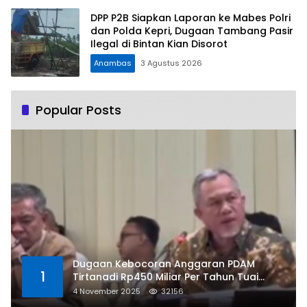
DPP P2B Siapkan Laporan ke Mabes Polri
dan Polda Kepri, Dugaan Tambang Pasir
Ilegal di Bintan Kian Disorot
Anambas
3 Agustus 2026
Popular Posts
Dugaan Kebocoran Anggaran PDAM
1
Tirtanadi Rp450 Miliar Per Tahun Tuai
Kritikan
4 November 2025
32156