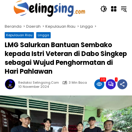
Langsung
ke
konten
Beranda
Daerah
Kepulauan Riau
Lingga
Kepulauan Riau
Lingga
LMG Salurkan Bantuan Sembako
kepada Istri Veteran di Dabo Singkep
sebagai Wujud Penghormatan di
Hari Pahlawan
331
1
Redaksi Selingsing.com
3 Min Baca
10 November 2024