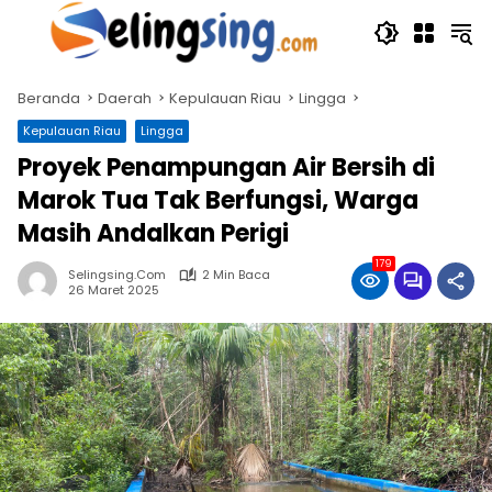
Langsung
ke
konten
Beranda
Daerah
Kepulauan Riau
Lingga
Kepulauan Riau
Lingga
Proyek Penampungan Air Bersih di
Marok Tua Tak Berfungsi, Warga
Masih Andalkan Perigi
179
Selingsing.com
2 Min Baca
26 Maret 2025