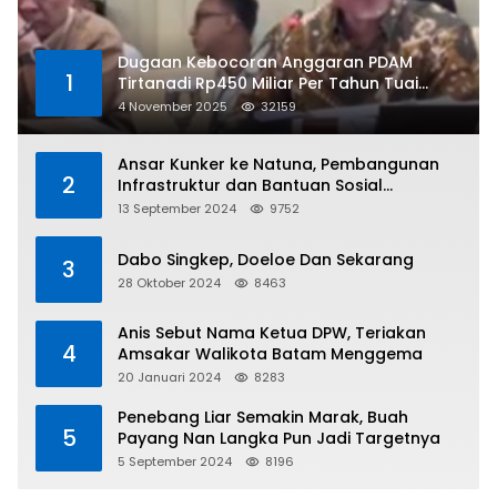
Dugaan Kebocoran Anggaran PDAM
1
Tirtanadi Rp450 Miliar Per Tahun Tuai
Kritikan
4 November 2025
32159
Ansar Kunker ke Natuna, Pembangunan
2
Infrastruktur dan Bantuan Sosial
Direalisasikan Hingga Pulau Tiga
13 September 2024
9752
Dabo Singkep, Doeloe Dan Sekarang
3
28 Oktober 2024
8463
Anis Sebut Nama Ketua DPW, Teriakan
4
Amsakar Walikota Batam Menggema
20 Januari 2024
8283
Penebang Liar Semakin Marak, Buah
5
Payang Nan Langka Pun Jadi Targetnya
5 September 2024
8196