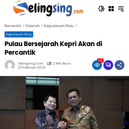
Langsung
ke
konten
Beranda
Daerah
Kepulauan Riau
Kepulauan Riau
Pulau Bersejarah Kepri Akan di
Percantik
229
Selingsing.com
2 Min Baca
22 Februari 2024