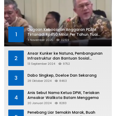
Dugaan Kebocoran Anggaran PDAM
1
Tirtanadi Rp450 Miliar Per Tahun Tuai
Kritikan
4 November 2025
32159
Ansar Kunker ke Natuna, Pembangunan
2
Infrastruktur dan Bantuan Sosial
Direalisasikan Hingga Pulau Tiga
13 September 2024
9752
Dabo Singkep, Doeloe Dan Sekarang
3
28 Oktober 2024
8463
Anis Sebut Nama Ketua DPW, Teriakan
4
Amsakar Walikota Batam Menggema
20 Januari 2024
8283
Penebang Liar Semakin Marak, Buah